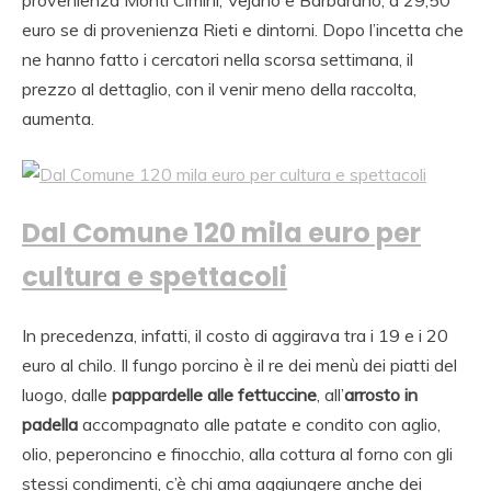
provenienza Monti Cimini, Vejano e Barbarano, a 29,50
euro se di provenienza Rieti e dintorni. Dopo l’incetta che
ne hanno fatto i cercatori nella scorsa settimana, il
prezzo al dettaglio, con il venir meno della raccolta,
aumenta.
Dal Comune 120 mila euro per
cultura e spettacoli
In precedenza, infatti, il costo di aggirava tra i 19 e i 20
euro al chilo. Il fungo porcino è il re dei menù dei piatti del
luogo, dalle
pappardelle alle fettuccine
, all’
arrosto in
padella
accompagnato alle patate e condito con aglio,
olio, peperoncino e finocchio, alla cottura al forno con gli
stessi condimenti, c’è chi ama aggiungere anche dei