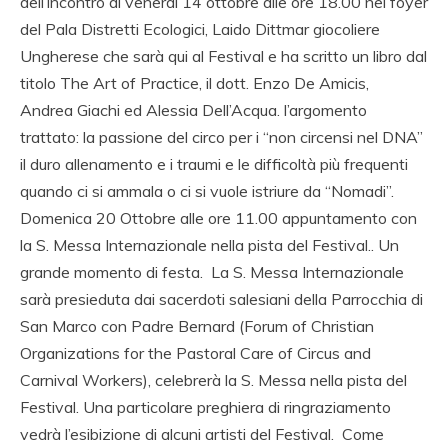
dell’incontro di venerdì 14 ottobre alle ore 18.00 nel foyer
del Pala Distretti Ecologici, Laido Dittmar giocoliere
Ungherese che sarà qui al Festival e ha scritto un libro dal
titolo The Art of Practice, il dott. Enzo De Amicis,
Andrea Giachi ed Alessia Dell’Acqua. l’argomento
trattato: la passione del circo per i “non circensi nel DNA”
il duro allenamento e i traumi e le difficoltà più frequenti
quando ci si ammala o ci si vuole istriure da “Nomadi”.
Domenica 20 Ottobre alle ore 11.00 appuntamento con
la S. Messa Internazionale nella pista del Festival.. Un
grande momento di festa. La S. Messa Internazionale
sarà presieduta dai sacerdoti salesiani della Parrocchia di
San Marco con Padre Bernard (Forum of Christian
Organizations for the Pastoral Care of Circus and
Carnival Workers), celebrerà la S. Messa nella pista del
Festival. Una particolare preghiera di ringraziamento
vedrà l’esibizione di alcuni artisti del Festival. Come