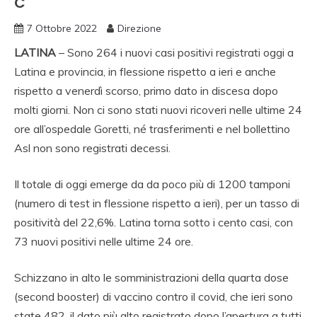
C
7 Ottobre 2022
Direzione
LATINA
– Sono 264 i nuovi casi positivi registrati oggi a
Latina e provincia, in flessione rispetto a ieri e anche
rispetto a venerdì scorso, primo dato in discesa dopo
molti giorni. Non ci sono stati nuovi ricoveri nelle ultime 24
ore all’ospedale Goretti, né trasferimenti e nel bollettino
Asl non sono registrati decessi.
Il totale di oggi emerge da da poco più di 1200 tamponi
(numero di test in flessione rispetto a ieri), per un tasso di
positività del 22,6%. Latina torna sotto i cento casi, con
73 nuovi positivi nelle ultime 24 ore.
Schizzano in alto le somministrazioni della quarta dose
(second booster) di vaccino contro il covid, che ieri sono
state 482, il dato più alto registrato dopo l’apertura a tutti