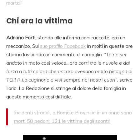
mortali’
Chi era la vittima
Adriano Forti,
stando alle informazioni raccolte, era un
meccanico. Sul
suo profilo Facebook
in molti in queste ore
stanno lasciando un commento di cordoglio.
“Te ne sei
andato in moto così veloce…ora corri tra le nuvole e dai
forza a tutti coloro che ancora avevano molto bisogno di
TE!!! R.i.p cuginone e vivi sempre nei nostri cuori”
, scrive
Ilaria. La Redazione si stringe al dolore della famiglia in
questo momento così difficile.
Incidenti stradali, a Roma e Provincia in un anno sono
morti 50 pedoni: 121 le vittime degli scontri