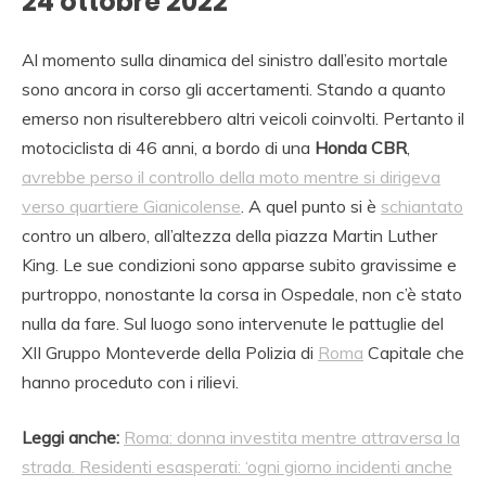
24 ottobre 2022
Al momento sulla dinamica del sinistro dall’esito mortale
sono ancora in corso gli accertamenti. Stando a quanto
emerso non risulterebbero altri veicoli coinvolti. Pertanto il
motociclista di 46 anni, a bordo di una
Honda CBR
,
avrebbe perso il controllo della moto mentre si dirigeva
verso quartiere Gianicolense
. A quel punto si è
schiantato
contro un albero, all’altezza della piazza Martin Luther
King. Le sue condizioni sono apparse subito gravissime e
purtroppo, nonostante la corsa in Ospedale, non c’è stato
nulla da fare. Sul luogo sono intervenute le pattuglie del
XII Gruppo Monteverde della Polizia di
Roma
Capitale che
hanno proceduto con i rilievi.
Leggi anche:
Roma: donna investita mentre attraversa la
strada. Residenti esasperati: ‘ogni giorno incidenti anche