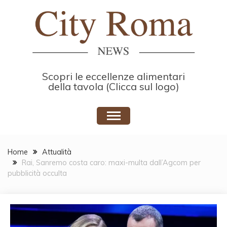
Skip
to
content
Scopri le eccellenze alimentari
della tavola (Clicca sul logo)
Home
Attualità
Rai, Sanremo costa caro: maxi-multa dall’Agcom per
pubblicità occulta