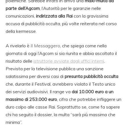
polemiche. Sarebbe infatti in arrivo una
maxi-multa da
parte dell’Agcom
, l’Autorità per le garanzie nelle
comunicazioni,
indirizzata alla Rai
con la gravissima
accusa di pubblicità occulta, più volte reiterata nel corso
della kermesse.
A rivelarlo è
Il Messaggero
, che spiega come nella
giornata di oggi l’Agcom si sia riunita e abbia ascoltato il
risultato delle
istruttorie avviate dagli uffici interni
.
Prevista per la televisione pubblica una sanzione
salatissima per diversi casi di
presunta pubblicità occulta
che, durante il Festival, avrebbero violato il Testo unico
dei servizi audiovisivi. Il range va
dai 10.000 euro a un
massimo di 253.000 euro
, cifra che potrebbe infliggere un
duro colpo alle casse Rai. Soprattutto se, come fa sapere
chi ha seguito il dossier, la multa “sarà più massima che
minima”.