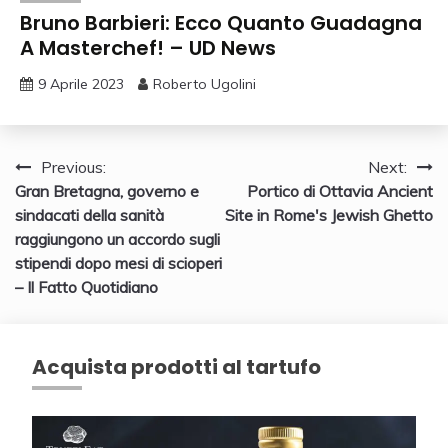
Bruno Barbieri: Ecco Quanto Guadagna
A Masterchef! – UD News
9 Aprile 2023
Roberto Ugolini
Navigazione
Previous:
Next:
Gran Bretagna, governo e
Portico di Ottavia Ancient
articoli
sindacati della sanità
Site in Rome's Jewish Ghetto
raggiungono un accordo sugli
stipendi dopo mesi di scioperi
– Il Fatto Quotidiano
Acquista prodotti al tartufo