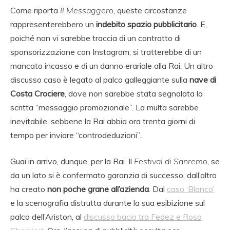
Come riporta
Il Messaggero
, queste circostanze
rappresenterebbero un
indebito spazio pubblicitario
. E,
poiché non vi sarebbe traccia di un contratto di
sponsorizzazione con Instagram, si tratterebbe di un
mancato incasso e di un danno erariale alla Rai. Un altro
discusso caso è legato al palco galleggiante sulla
nave di
Costa Crociere
, dove non sarebbe stata segnalata la
scritta “messaggio promozionale”. La multa sarebbe
inevitabile, sebbene la Rai abbia ora trenta giorni di
tempo per inviare “controdeduzioni”.
Guai in arrivo, dunque, per la Rai. Il
Festival di Sanremo
, se
da un lato si è confermato garanzia di successo, dall’altro
ha creato
non poche grane all’azienda
. Dal
caso ‘Blanco’
e la scenografia distrutta durante la sua esibizione sul
palco dell’Ariston, al
discusso bacio tra Fedez e Rosa