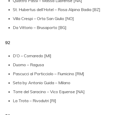
Quattro Passi – Massa Lubrense [NA]
St. Hubertus dell’Hotel – Rosa Alpina Badia [BZ]
Villa Crespi – Orta San Giulio [NO]
Da Vittorio – Brusaporto [BG]
92
D’O – Cornaredo [MI]
Duomo – Ragusa
Pascucci al Porticciolo – Fiumicino [RM]
Seta by Antonio Guida – Milano
Torre del Saracino – Vico Equense [NA]
La Trota – Rivodutri [RI]