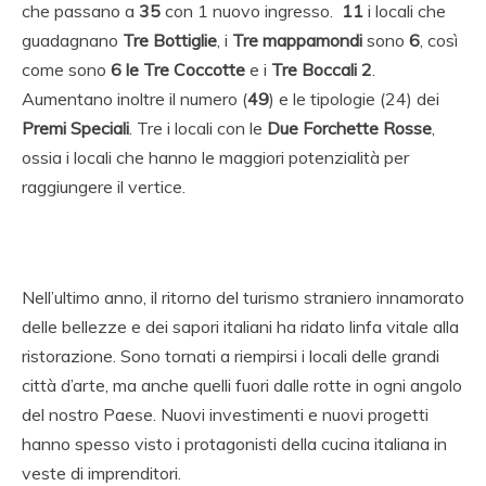
che passano a
35
con 1 nuovo ingresso.
11
i locali che
guadagnano
Tre Bottiglie
, i
Tre mappamondi
sono
6
, così
come sono
6 le Tre Coccotte
e i
Tre Boccali 2
.
Aumentano inoltre il numero (
49
) e le tipologie (24) dei
Premi Speciali
. Tre i locali con le
Due Forchette Rosse
,
ossia i locali che hanno le maggiori potenzialità per
raggiungere il vertice.
Nell’ultimo anno, il ritorno del turismo straniero innamorato
delle bellezze e dei sapori italiani ha ridato linfa vitale alla
ristorazione. Sono tornati a riempirsi i locali delle grandi
città d’arte, ma anche quelli fuori dalle rotte in ogni angolo
del nostro Paese. Nuovi investimenti e nuovi progetti
hanno spesso visto i protagonisti della cucina italiana in
veste di imprenditori.