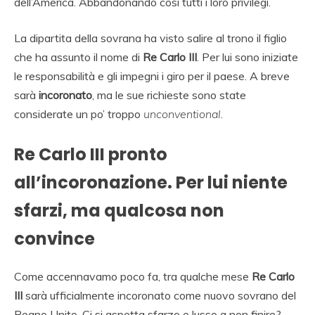
dell’America. Abbandonando così tutti i loro privilegi.
La dipartita della sovrana ha visto salire al trono il figlio
che ha assunto il nome di
Re Carlo III
. Per lui sono iniziate
le responsabilità e gli impegni i giro per il paese. A breve
sarà
incoronato
, ma le sue richieste sono state
considerate un po’ troppo
unconventional
.
Re Carlo III pronto
all’incoronazione. Per lui niente
sfarzi, ma qualcosa non
convince
Come accennavamo poco fa, tra qualche mese
Re Carlo
III
sarà ufficialmente incoronato come nuovo sovrano del
Regno Unito. Ci si aspetta sfarzo e lusso a non finire?