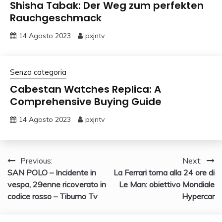
Shisha Tabak: Der Weg zum perfekten
Rauchgeschmack
14 Agosto 2023
pxjntv
Senza categoria
Cabestan Watches Replica: A
Comprehensive Buying Guide
14 Agosto 2023
pxjntv
Navigazione
Previous:
Next:
SAN POLO – Incidente in
La Ferrari torna alla 24 ore di
articoli
vespa, 29enne ricoverato in
Le Man: obiettivo Mondiale
codice rosso – Tiburno Tv
Hypercar