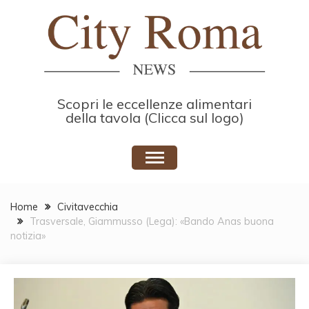
Skip
to
content
Scopri le eccellenze alimentari
della tavola (Clicca sul logo)
Home
Civitavecchia
Trasversale, Giammusso (Lega): «Bando Anas buona
notizia»