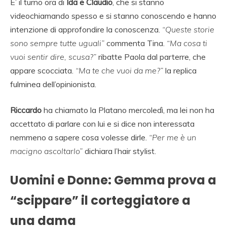
E’ il turno ora di
Ida e Claudio
, che si stanno
videochiamando spesso e si stanno conoscendo e hanno
intenzione di approfondire la conoscenza.
“Queste storie
sono sempre tutte uguali”
commenta Tina.
“Ma cosa ti
vuoi sentir dire, scusa?”
ribatte Paola dal parterre, che
appare scocciata.
“Ma te che vuoi da me?”
la replica
fulminea dell’opinionista.
Riccardo
ha chiamato la Platano mercoledì, ma lei non ha
accettato di parlare con lui e si dice non interessata
nemmeno a sapere cosa volesse dirle.
“Per me è un
macigno ascoltarlo”
dichiara l’hair stylist.
Uomini e Donne: Gemma prova a
“scippare” il corteggiatore a
una dama