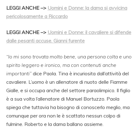
LEGGI ANCHE –>
Uomini e Donne: la dama si avvicina
pericolosamente a Riccardo
LEGGI ANCHE –>
Uomini e Donne: il cavaliere si difende
dalle pesanti accuse. Gianni furente
“Io mi sono trovata molto bene, una persona colta e uno
spirito leggero e ironico, ma con contenuti anche
importanti”
dice Paola. Tina è incuriosita dall’attività del
cavaliere. L’uomo è un allenatore di nuoto delle Fiamme
Gialle, e si occupa anche del settore paraolimpico. Il figlio
è a sua volta l’allenatore di Manuel Bortuzzo. Paola
spiega che tuttavia ha bisogno di conoscerlo meglio, ma
comunque per ora non le è scattato nessun colpo di
fulmine. Roberto e la dama ballano assieme.